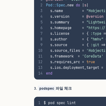
2
Pod::Spec
.new 
do
 |
s
|
3
  s.name         = 
"Hobjecti
4
  s.version      = 
@version
5
  s.summary      = 
"Lightwei
6
  s.homepage     = 
"https://
7
  s.license      = { 
:type
 =
8
  s.author       = { 
"hmhv"
 
9
  s.source       = { 
:git
 =>
10
  s.source_files = 
'Hobjecti
11
  s.framework  = 
'CoreData'
12
  s.requires_arc = 
true
13
  s.ios.deployment_target = 
14
end
3.
파일 체크
podspec
1
$ pod spec lint