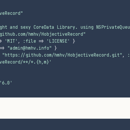
veRecord"
ght and sexy CoreData Library. using NSPrivateQueu
github.com/hmhv/HobjectiveRecord"
> 
'MIT'
, 
:file
 => 
'LICENSE'
 }
=> 
"admin@hmhv.info"
 }
 
"https://github.com/hmhv/HobjectiveRecord.git"
, 
:
veRecord/**/*.{h,m}'
'6.0'