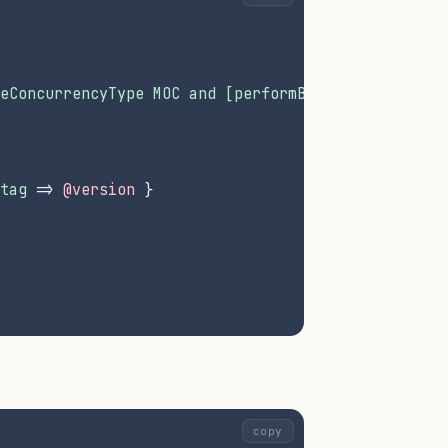
eConcurrencyType MOC and [performBlock:]"
tag
 => 
@version
 }
copy