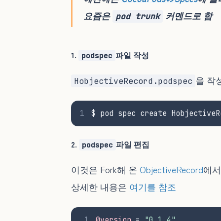
요즘은
커멘드로 함
pod trunk
1.
파일 작성
podspec
을 작
HobjectiveRecord.podspec
1
$ pod spec create HobjectiveR
2.
파일 편집
podspec
이것은 Fork해 온
ObjectiveRecord
에서
상세한 내용은
여기를 참조
1
@version
 = 
"0.1.4"