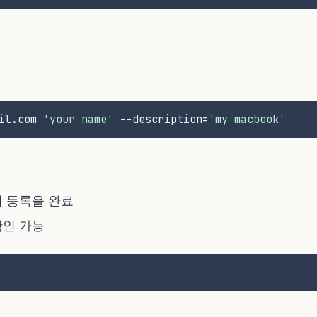
il.com 
'your name'
 --description=
'my macbook'
 등록을 완료
확인 가능