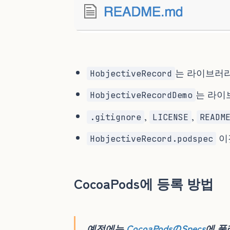
는 라이브러
HobjectiveRecord
는 라이
HobjectiveRecordDemo
,
,
.gitignore
LICENSE
READM
이
HobjectiveRecord.podspec
CocoaPods에 등록 방법
예전에는
CocoaPodsのSpecs
에 풀