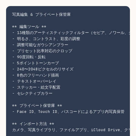
写真編集 & プライベート保管庫

** 編集ツール **

- 13種類のアーティスティックフィルター（セピア、ノワール、クロ
- 明るさ、コントラスト、彩度の調整

- 調整可能なガウシアンブラー

- プリセット比率対応のクロップ

- 90度回転・反転

- 5ポイントトーンカーブ

- 240〜2048ピクセルのリサイズ

- 8色のフリーハンド描画

- テキストオーバーレイ

- ステッカー・絵文字配置

- セレクティブカラー

** プライベート保管庫 **

- Face ID、Touch ID、パスコードによるアプリ内写真保管

** インポート方法 **

カメラ、写真ライブラリ、ファイルアプリ、iCloud Drive、クリッ