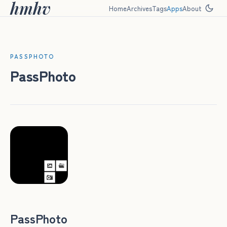
hmhv
Home
Archives
Tags
Apps
About
PASSPHOTO
PassPhoto
PassPhoto