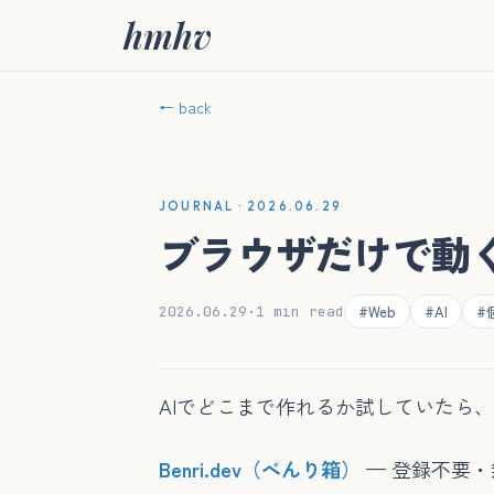
hmhv
← back
JOURNAL · 2026.06.29
ブラウザだけで動
#Web
#AI
#
2026.06.29
·
1 min read
AIでどこまで作れるか試していたら
Benri.dev（べんり箱）
— 登録不要