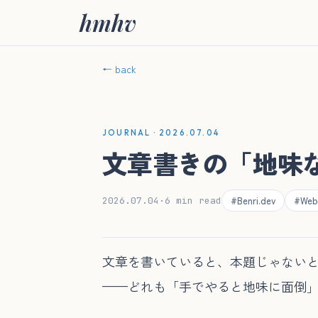
hmhv
← back
JOURNAL · 2026.07.04
文章書きの「地味な
#Benri.dev
#Web
2026.07.04
·
6 min read
文章を書いていると、本題じゃない
——どれも「手でやると地味に面倒