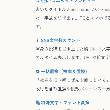
🔍 SERPスニペットプレビュー
書いたタイトルとdescription
た」事故を防げます。PCとスマホで
す。
📱 SNS文字数カウント
渾身の投稿を書き上げた瞬間に「文字数
アルタイム表示します。URLや絵文
🔁 一括置換（検索＆置換）
「社名を旧→新にぜんぶ直しといて
改行を含む置換や複数パターンの一
🔣 特殊文字・フォント変換