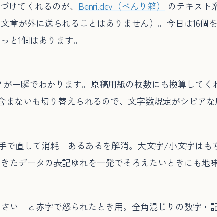
片づけてくれるのが、
Benri.dev（べんり箱）
のテキスト
文章が外に送られることはありません）。今日は16個
っと1個はあります。
字…？が一瞬でわかります。原稿用紙の枚数にも換算して
含まないも切り替えられるので、文字数規定がシビアな
で直して消耗」あるあるを解消。大文字/小文字はもちろん、cam
てきたデータの表記ゆれを一発でそろえたいときにも地
ださい」と赤字で怒られたとき用。全角混じりの数字・