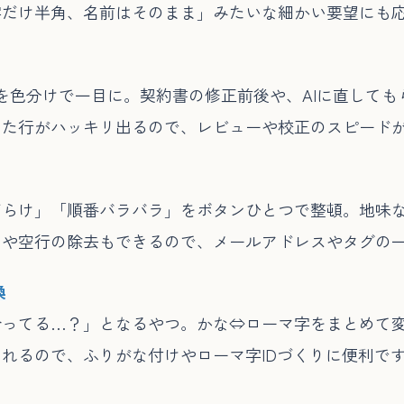
字だけ半角、名前はそのまま」みたいな細かい要望にも
を色分けで一目に。契約書の修正前後や、AIに直しても
えた行がハッキリ出るので、レビューや校正のスピード
だらけ」「順番バラバラ」をボタンひとつで整頓。地味
トや空行の除去もできるので、メールアドレスやタグの
換
ってる…？」となるやつ。かな⇔ローマ字をまとめて変換で
れるので、ふりがな付けやローマ字IDづくりに便利で