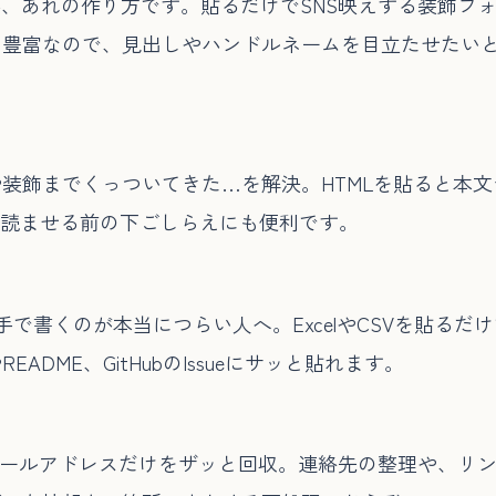
𝔂 な文字、あれの作り方です。貼るだけでSNS映えする装
ン豊富なので、見出しやハンドルネームを目立たせたい
装飾までくっついてきた…を解決。HTMLを貼ると本
に読ませる前の下ごしらえにも便利です。
手で書くのが本当につらい人へ。ExcelやCSVを貼る
DME、GitHubのIssueにサッと貼れます。
メールアドレスだけをザッと回収。連絡先の整理や、リ