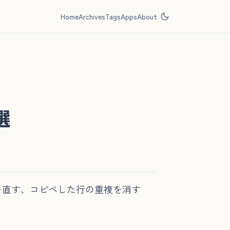
Home
Archives
Tags
Apps
About
選
を直す、コピペした行の重複を消す